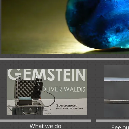
What we do
See o